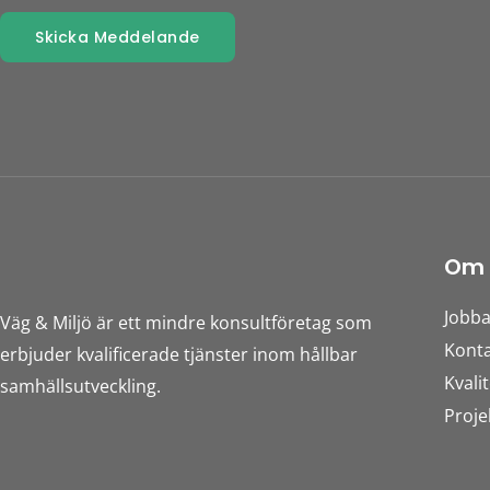
Skicka Meddelande
Om 
Jobb
Väg & Miljö är ett mindre konsultföretag som
Konta
erbjuder kvalificerade tjänster inom hållbar
Kvalit
samhällsutveckling.
Proje