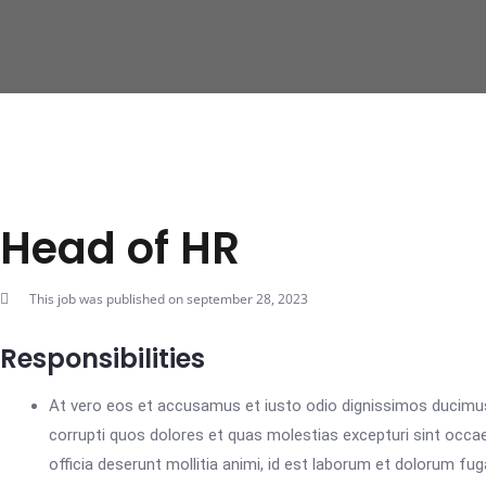
Hoppa
till
innehåll
Head of HR
This job was published on september 28, 2023
Responsibilities
At vero eos et accusamus et iusto odio dignissimos ducimus 
corrupti quos dolores et quas molestias excepturi sint occaec
officia deserunt mollitia animi, id est laborum et dolorum fug