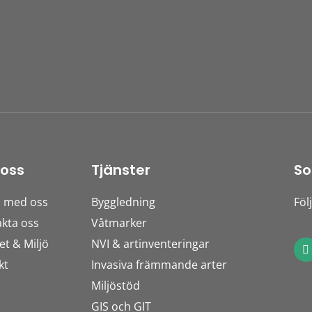
oss
Tjänster
So
a med oss
Byggledning
Föl
kta oss
Våtmarker
F
et & Miljö
NVI & artinventeringar
a
kt
Invasiva främmande arter
c
e
Miljöstöd
b
o
GIS och GIT
o