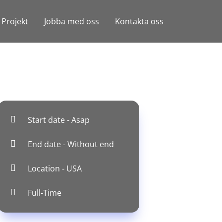
Projekt
Jobba med oss
Kontakta oss
Start date - Asap
End date - Without end
Location - USA
Full-Time