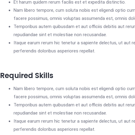
Et harum quidem rerum facilis est et expedita distinctio.
Nam libero tempore, cum soluta nobis est eligendi optio cu
facere possimus, omnis voluptas assumenda est, omnis dolo
Temporibus autem quibusdam et aut officiis debitis aut reru
repudiandae sint et molestiae non recusandae.
Itaque earum rerum hic tenetur a sapiente delectus, ut aut r
perferendis doloribus asperiores repellat.
Required Skills
Nam libero tempore, cum soluta nobis est eligendi optio cu
facere possimus, omnis voluptas assumenda est, omnis dolo
Temporibus autem quibusdam et aut officiis debitis aut reru
repudiandae sint et molestiae non recusandae.
Itaque earum rerum hic tenetur a sapiente delectus, ut aut r
perferendis doloribus asperiores repellat.